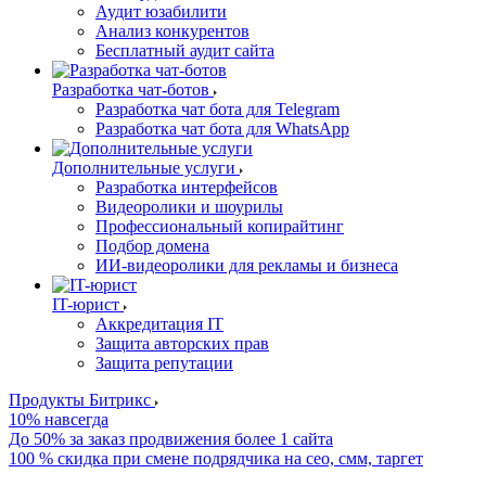
Аудит юзабилити
Анализ конкурентов
Бесплатный аудит сайта
Разработка чат-ботов
Разработка чат бота для Telegram
Разработка чат бота для WhatsApp
Дополнительные услуги
Разработка интерфейсов
Видеоролики и шоурилы
Профессиональный копирайтинг
Подбор домена
ИИ-видеоролики для рекламы и бизнеса
IT-юрист
Аккредитация IT
Защита авторских прав
Защита репутации
Продукты Битрикс
10% навсегда
До 50% за заказ продвижения более 1 сайта
100 % скидка при смене подрядчика на сео, смм, таргет