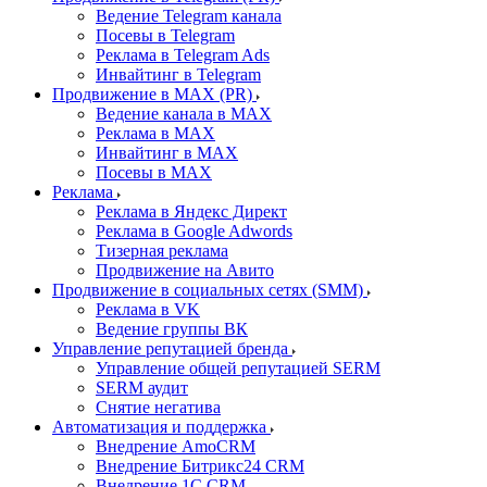
Ведение Telegram канала
Посевы в Telegram
Реклама в Telegram Ads
Инвайтинг в Telegram
Продвижение в MAX (PR)
Ведение канала в MAX
Реклама в MAX
Инвайтинг в MAX
Посевы в MAX
Реклама
Реклама в Яндекс Директ
Реклама в Google Adwords
Тизерная реклама
Продвижение на Авито
Продвижение в социальных сетях (SMM)
Реклама в VK
Ведение группы ВК
Управление репутацией бренда
Управление общей репутацией SERM
SERM аудит
Снятие негатива
Автоматизация и поддержка
Внедрение AmoCRM
Внедрение Битрикс24 CRM
Внедрение 1C CRM